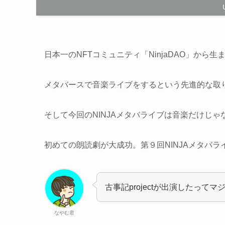
日本一のNFTコミュニティ「NinjaDAO」から生
メタバースで音楽ライブをするという先進的な取
そして今回のNINJAメタバライブは音楽だけじゃ
初めての朗読劇が大成功。第９回NINJAメタバ
古事記projectが出演したってマ
なやむ君