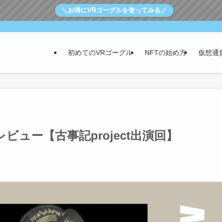
＼お得にVRゴーグルを使ってみる／
初めてのVRゴーグル
NFTの始め方
仮想通
ビュー【古事記project出演回】