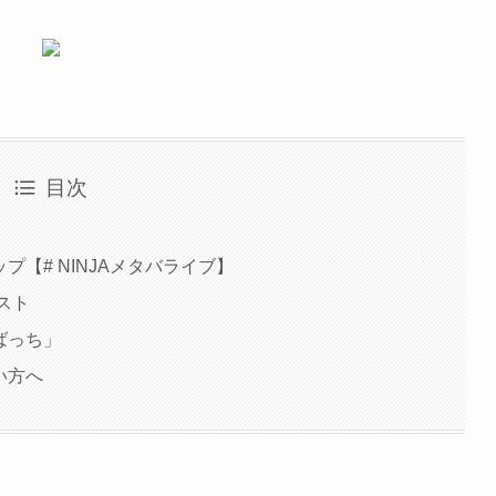
目次
ップ【# NINJAメタバライブ】
スト
たばっち」
い方へ