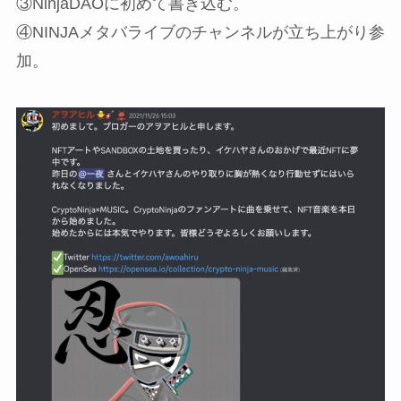
③NinjaDAOに初めて書き込む。
④NINJAメタバライブのチャンネルが立ち上がり参
加。