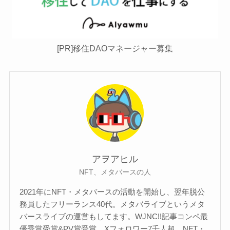
[PR]移住DAOマネージャー募集
アヲアヒル
NFT、メタバースの人
2021年にNFT・メタバースの活動を開始し、翌年脱公
務員したフリーランス40代。メタバライブというメタ
バースライブの運営もしてます。WJNC!!記事コンペ最
優秀賞受賞&PV賞受賞。Xフォロワー7千人超。NFT・