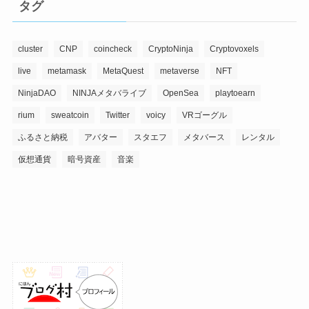
タグ
cluster
CNP
coincheck
CryptoNinja
Cryptovoxels
live
metamask
MetaQuest
metaverse
NFT
NinjaDAO
NINJAメタバライブ
OpenSea
playtoearn
rium
sweatcoin
Twitter
voicy
VRゴーグル
ふるさと納税
アバター
スタエフ
メタバース
レンタル
仮想通貨
暗号資産
音楽