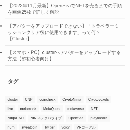
【2023年11月最新】OpenSeaでNFTを売るまでの手順
を画像25枚で詳しく解説
【アバターをアップロードできない】「トラベラーミ
ッションクリア後に使用できます」って何？
【Cluster】
【スマホ・PC】clusterへアバターをアップロードする
方法【超初心者向け】
タグ
cluster
CNP
coincheck
CryptoNinja
Cryptovoxels
live
metamask
MetaQuest
metaverse
NFT
NinjaDAO
NINJAメタバライブ
OpenSea
playtoearn
rium
sweatcoin
Twitter
voicy
VRゴーグル