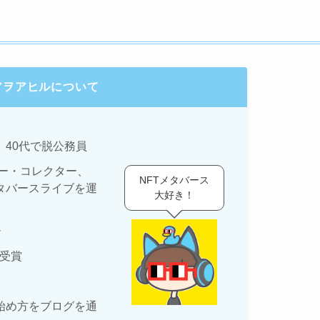
アヲアヒルについて
、40代で脱公務員
ター・コレクター、
NFTメタバース
タバースライブを運
大好き！
ー
賞受賞
始め方をブログを通