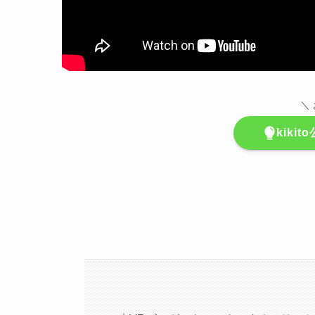
＼
kiki