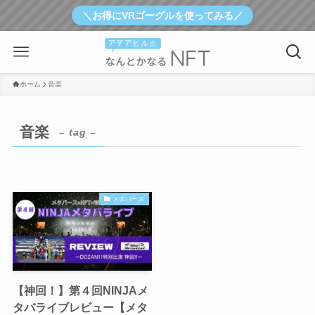
＼お得にVRゴーグルを使ってみる／
ホーム
音楽
音楽
– tag –
メタバース
【神回！】第４回NINJAメ
タバライブレビュー【メタ