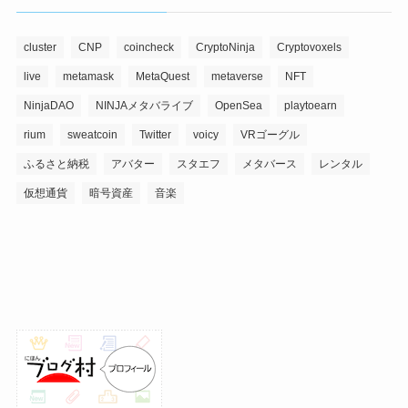
cluster
CNP
coincheck
CryptoNinja
Cryptovoxels
live
metamask
MetaQuest
metaverse
NFT
NinjaDAO
NINJAメタバライブ
OpenSea
playtoearn
rium
sweatcoin
Twitter
voicy
VRゴーグル
ふるさと納税
アバター
スタエフ
メタバース
レンタル
仮想通貨
暗号資産
音楽