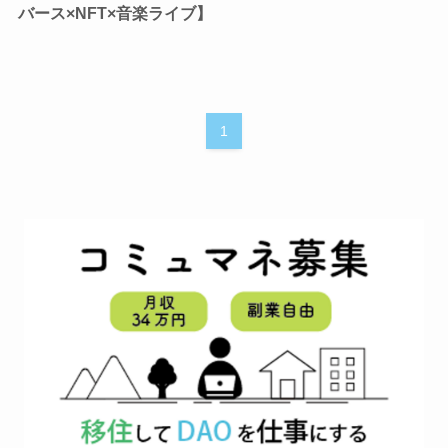
バース×NFT×音楽ライブ】
1