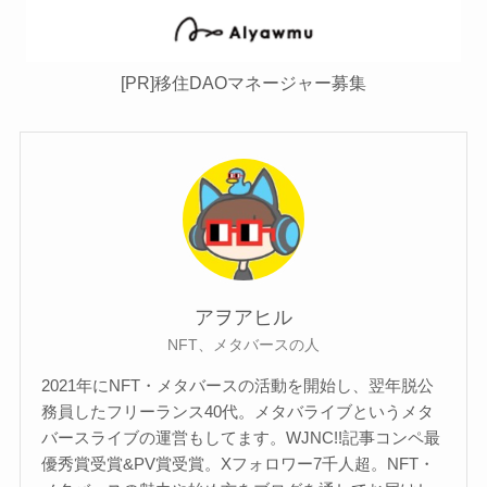
[PR]移住DAOマネージャー募集
アヲアヒル
NFT、メタバースの人
2021年にNFT・メタバースの活動を開始し、翌年脱公
務員したフリーランス40代。メタバライブというメタ
バースライブの運営もしてます。WJNC!!記事コンペ最
優秀賞受賞&PV賞受賞。Xフォロワー7千人超。NFT・