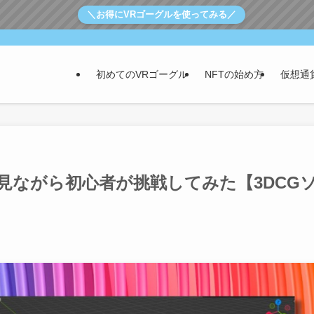
＼お得にVRゴーグルを使ってみる／
初めてのVRゴーグル
NFTの始め方
仮想通
本を見ながら初心者が挑戦してみた【3DCG