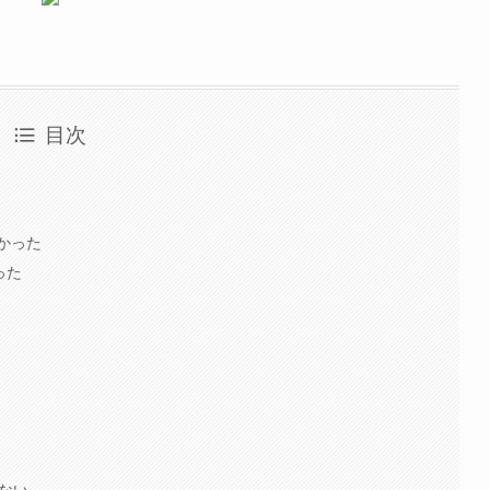
目次
かった
った
きない