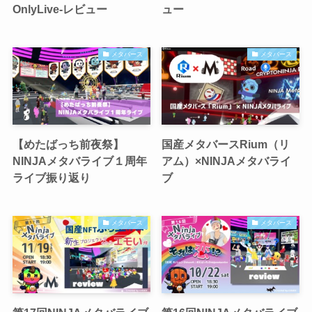
OnlyLive-レビュー
ュー
メタバース
メタバース
【めたばっち前夜祭】
国産メタバースRium（リ
NINJAメタバライブ１周年
アム）×NINJAメタバライ
ライブ振り返り
ブ
メタバース
メタバース