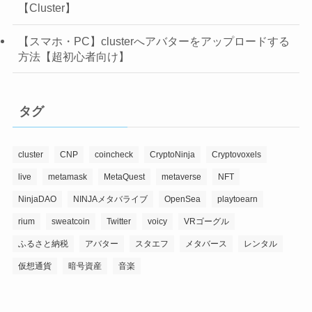
【Cluster】
【スマホ・PC】clusterへアバターをアップロードする
方法【超初心者向け】
タグ
cluster
CNP
coincheck
CryptoNinja
Cryptovoxels
live
metamask
MetaQuest
metaverse
NFT
NinjaDAO
NINJAメタバライブ
OpenSea
playtoearn
rium
sweatcoin
Twitter
voicy
VRゴーグル
ふるさと納税
アバター
スタエフ
メタバース
レンタル
仮想通貨
暗号資産
音楽