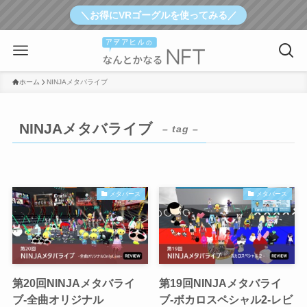
＼お得にVRゴーグルを使ってみる／
ホーム
NINJAメタバライブ
NINJAメタバライブ
– tag –
メタバース
メタバース
第20回NINJAメタバライ
第19回NINJAメタバライ
ブ-全曲オリジナル
ブ-ボカロスペシャル2-レビ