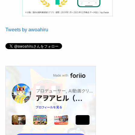
Tweets by awoahiru