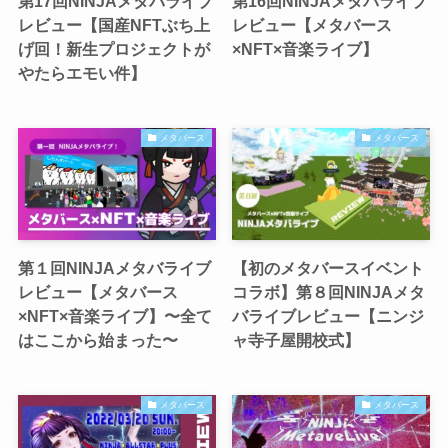
第17回NINJAメタバライブ
第16回NINJAメタバライブ
レビュー【国産NFTぶち上
レビュー【メタバース
げ回！新生プロジェクトが
×NFT×音楽ライブ】
やたらエモい件】
メタバース
メタバース
第１回NINJAメタバライブ
【初のメタバースイベント
レビュー【メタバース
コラボ】第８回NINJAメタ
×NFT×音楽ライブ】〜全て
バライブレビュー【ニンジ
はここから始まった〜
ャ寺子屋開校式】
メタバース
メタバース